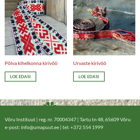
Põlva kihelkonna kirivöö
Urvaste kirivöö
LOE EDASI
LOE EDASI
Võru Instituut | reg. nr. 70004347 | Tartu tn 48, 65609 Võru
e-post:
info@umapuut.ee
| tel: +372 554 1999