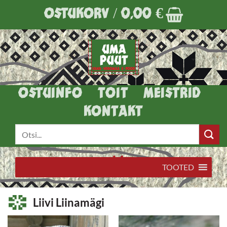
Skip
OSTUKORV /
0,00
€
to
content
OSTUINFO
TOIT
MEISTRID
KONTAKT
Otsi:
TOOTED
Liivi Liinamägi