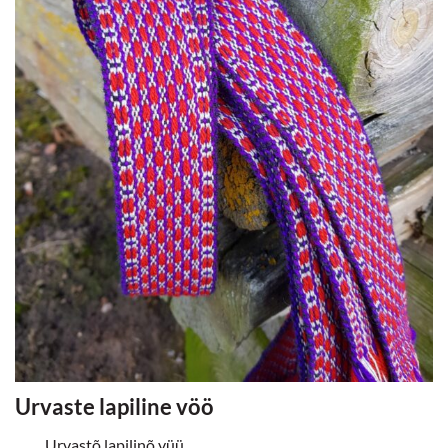
Urvaste lapiline vöö
Urvastõ lapilinõ vüü