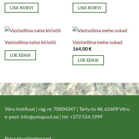
LISA KORVI
LISA KORVI
Vastseliina naise kirivöö
Vastseliina mehe sukad
164,00
€
LOE EDASI
LOE EDASI
Võru Instituut | reg. nr. 70004347 | Tartu tn 48, 65609 Võru
e-post:
info@umapuut.ee
| tel: +372 554 1999
Privaatsustingimused