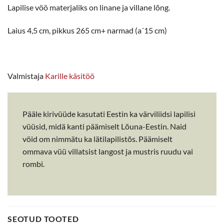
Lapilise vöö materjaliks on linane ja villane lõng.
Laius 4,5 cm, pikkus 265 cm+ narmad (a´15 cm)
Valmistaja
Karille käsitöö
Pääle kirivüüde kasutati Eestin ka värviliidsi lapilisi
vüüsid, midä kanti päämiselt Lõuna-Eestin. Naid
vöid om nimmätu ka lätilapilistõs. Päämiselt
ommava vüü villatsist langost ja mustris ruudu vai
rombi.
SEOTUD TOOTED