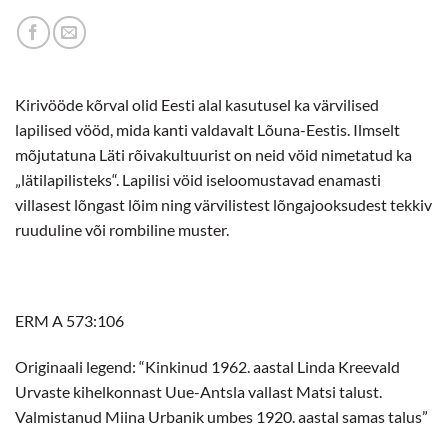
Kirivööde kõrval olid Eesti alal kasutusel ka värvilised
lapilised vööd, mida kanti valdavalt Lõuna-Eestis. Ilmselt
mõjutatuna Läti rõivakultuurist on neid vöid nimetatud ka
„lätilapilisteks“. Lapilisi vöid iseloomustavad enamasti
villasest lõngast lõim ning värvilistest lõngajooksudest tekkiv
ruuduline või rombiline muster.
ERM A 573:106
Originaali legend: “Kinkinud 1962. aastal Linda Kreevald
Urvaste kihelkonnast Uue-Antsla vallast Matsi talust.
Valmistanud Miina Urbanik umbes 1920. aastal samas talus”