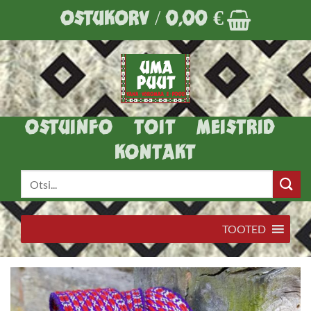
Skip
OSTUKORV /
0,00
€
to
content
OSTUINFO
TOIT
MEISTRID
KONTAKT
Otsi:
TOOTED