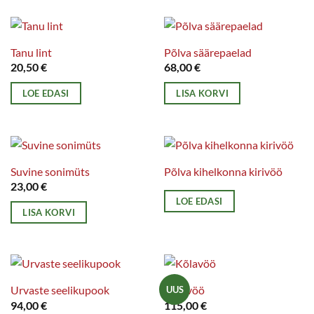
Tanu lint
Põlva säärepaelad
20,50
€
68,00
€
LOE EDASI
LISA KORVI
Suvine sonimüts
Põlva kihelkonna kirivöö
23,00
€
LOE EDASI
LISA KORVI
Urvaste seelikupook
Kõlavöö
UUS
94,00
€
115,00
€