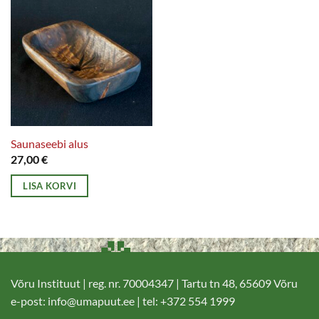
Saunaseebi alus
27,00
€
LISA KORVI
Võru Instituut | reg. nr. 70004347 | Tartu tn 48, 65609 Võru
e-post:
info@umapuut.ee
| tel: +372 554 1999