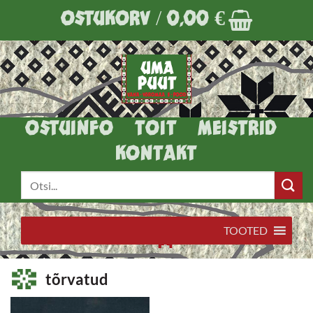
Skip
OSTUKORV /
0,00
€
to
content
OSTUINFO
TOIT
MEISTRID
KONTAKT
Otsi:
TOOTED
tõrvatud