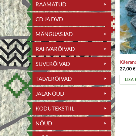
RAAMATUD
CD JA DVD
MÄNGUASJAD
RAHVARÕIVAD
Käeran
SUVERÕIVAD
27,00
€
TALVERÕIVAD
LISA
JALANÕUD
KODUTEKSTIIL
NÕUD