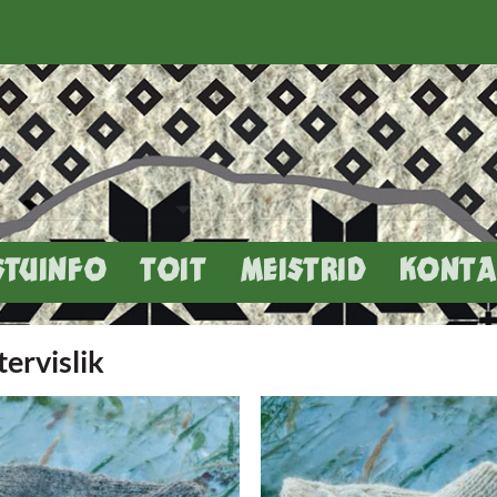
STUINFO
TOIT
MEISTRID
KONTA
tervislik