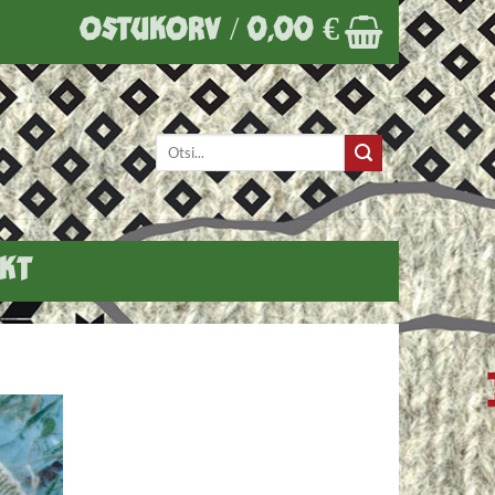
OSTUKORV /
0,00
€
Otsi:
KT