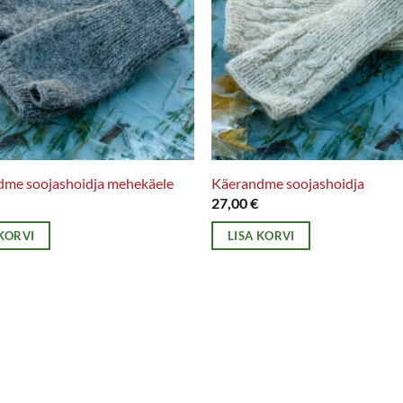
dme soojashoidja mehekäele
Käerandme soojashoidja
27,00
€
 KORVI
LISA KORVI