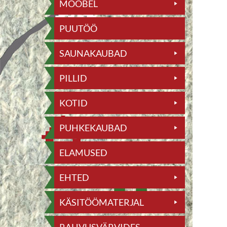
MÖÖBEL
PUUTÖÖ
SAUNAKAUBAD
PILLID
KOTID
PUHKEKAUBAD
ELAMUSED
EHTED
KÄSITÖÖMATERJAL