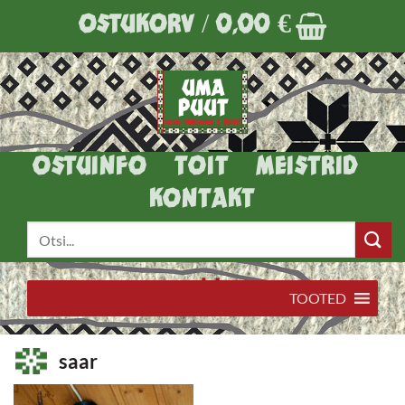
Skip
OSTUKORV /
0,00
€
to
content
OSTUINFO
TOIT
MEISTRID
KONTAKT
Otsi:
TOOTED
saar