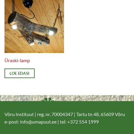
Üraski-lamp
LOE EDASI
Võru Instituut | reg. nr. 70004347 | Tartu tn 48, 65609 Võru
e-post:
info@umapuut.ee
| tel: +372 554 1999