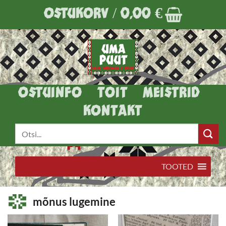
Skip
OSTUKORV /
0,00
€
to
content
OSTUINFO
TOIT
MEISTRID
KONTAKT
Otsi:
TOOTED
mõnus lugemine