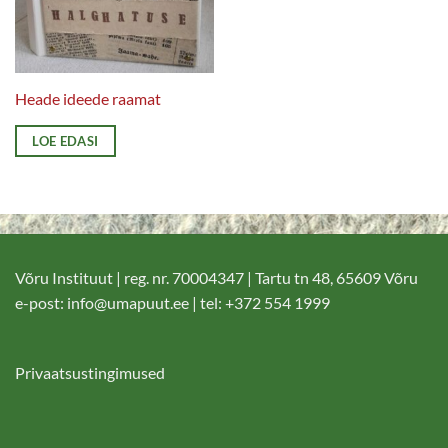
Heade ideede raamat
LOE EDASI
Võru Instituut | reg. nr. 70004347 | Tartu tn 48, 65609 Võru
e-post:
info@umapuut.ee
| tel: +372 554 1999
Privaatsustingimused