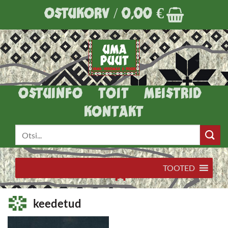
Skip
OSTUKORV /
0,00
€
to
content
OSTUINFO
TOIT
MEISTRID
KONTAKT
Otsi:
TOOTED
keedetud