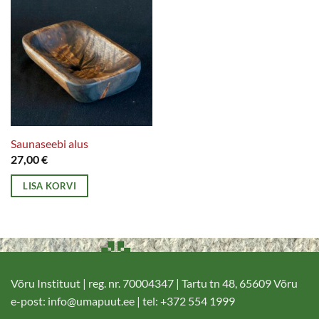
Saunaseebi alus
27,00
€
LISA KORVI
Võru Instituut | reg. nr. 70004347 | Tartu tn 48, 65609 Võru
e-post:
info@umapuut.ee
| tel: +372 554 1999