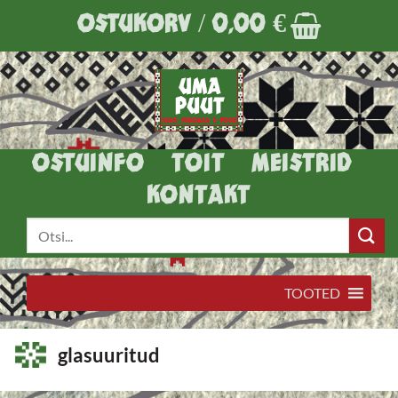
Skip
OSTUKORV /
0,00
€
to
content
OSTUINFO
TOIT
MEISTRID
KONTAKT
Otsi:
TOOTED
glasuuritud