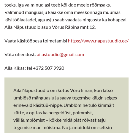
toeks. Iga valminud asi teeb kõikide meele rõõmsaks.
Valminud mänguasju käiakse oma meeskonnaga müümas
käsitöölaatadel, aga asju saab vaadata ning osta ka kohapeal.
Aila Näpustuudio asub Võrus Räpina mnt.12.
Vaata käsitööpesa toimetamisi
https://www.napustuudio.ee/
Võta ühendust:
ailastuudio@gmail.com
Aila Kikas: tel +372 507 9920
Aila Näpustuudio om kotus Võro liinan, kon latsõ
umblõsõ mänguasju ja saava tegemise käigin selges
erinevaid käsitüü-nippe. Umblõmine tulõ kimmält
kätte, a opitas ka heegeldüst, poimmist,
välläumblõmist – kõkke midä piät rõivast asju
tegemise man mõistma. No ja muidoki om seltsin