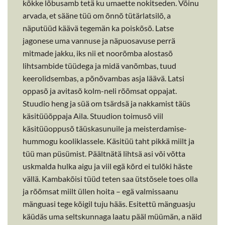
kõkke lõbusamb tetä ku umaette nokitseden. Võinu
arvada, et sääne tüü om õnnõ tütärlatsilõ, a
näputüüd käävä tegemän ka poiskõsõ. Latse
jagonese uma vannuse ja näpuosavuse perrä
mitmade jakku, iks nii et noorõmba alostasõ
lihtsambide tüüdega ja midä vanõmbas, tuud
keerolidsembas, a põnõvambas asja läävä. Latsi
oppasõ ja avitasõ kolm-neli rõõmsat oppajat.
Stuudio heng ja süä om tsärdsä ja nakkamist täüs
käsitüüõppaja Aila. Stuudion toimusõ viil
käsitüüoppusõ täüskasunuile ja meisterdamise-
hummogu kooliklassele. Käsitüü taht pikkä miilt ja
tüü man püsümist. Päältnätä lihtsä asi või võtta
uskmalda hulka aigu ja viil egä kõrd ei tulõki häste
vällä. Kambakõisi tüüd teten saa ütstõsele toes olla
ja rõõmsat miilt üllen hoita – egä valmissaanu
mänguasi tege kõigil tuju hääs. Esitettü mänguasju
käüdäs uma seltskunnaga laatu pääl müümän, a näid