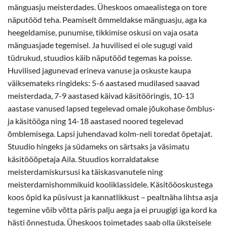
mänguasju meisterdades. Üheskoos omaealistega on tore
näputööd teha. Peamiselt õmmeldakse mänguasju, aga ka
heegeldamise, punumise, tikkimise oskusi on vaja osata
mänguasjade tegemisel. Ja huvilised ei ole sugugi vaid
tüdrukud, stuudios käib näputööd tegemas ka poisse.
Huvilised jagunevad erineva vanuse ja oskuste kaupa
väiksemateks ringideks: 5-6 aastased mudilased saavad
meisterdada, 7-9 aastased käivad käsitööringis, 10-13
aastase vanused lapsed tegelevad omale jõukohase õmblus-
ja käsitööga ning 14-18 aastased noored tegelevad
õmblemisega. Lapsi juhendavad kolm-neli toredat õpetajat.
Stuudio hingeks ja südameks on särtsaks ja väsimatu
käsitööõpetaja Aila. Stuudios korraldatakse
meisterdamiskursusi ka täiskasvanutele ning
meisterdamishommikuid kooliklassidele. Käsitööoskustega
koos õpid ka püsivust ja kannatlikkust – pealtnäha lihtsa asja
tegemine võib võtta päris palju aega ja ei pruugigi iga kord ka
hästi õnnestuda. Üheskoos toimetades saab olla üksteisele