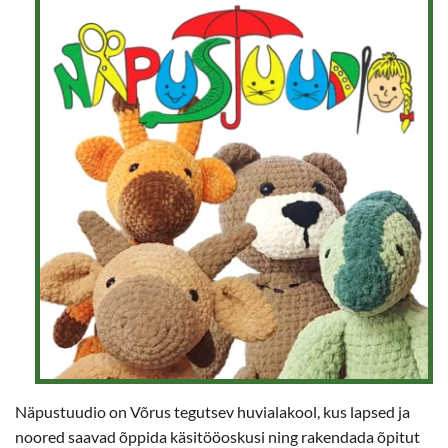
Näpustuudio on Võrus tegutsev huvialakool, kus lapsed ja
noored saavad õppida käsitööoskusi ning rakendada õpitut