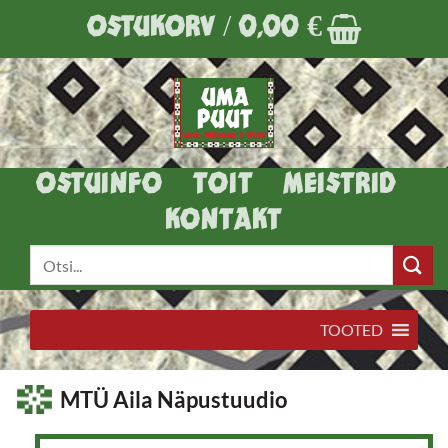
Skip
OSTUKORV /
0,00
€
to
content
OSTUINFO
TOIT
MEISTRID
KONTAKT
Otsi:
TOOTED
MTÜ Aila Näpustuudio