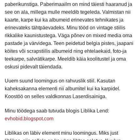
paberikunstiga. Paberimaailm on mind täiesti haaranud ja
see on ala, millega mulle meeldib tegeleda. Valmistan nii
kaarte, karpe kui ka albumeid erinevates tehnikates ja
erinevateks tähtpäevadeks. Minu tööd on vintage stiilis
rikkalike kaunistustega. Väga põnev on mixed media oma
pastade ja värvidega. Teen peidetud belgia pistes, jaapani
köites või scrapstiilis albumeid ning ehtelaekaid, foto-ja
teekarpe, salvrätikarpe. Meeldib käia koolitustel ja oma
oskusi pidevalt täiendada.
Uuem suund loomingus on rahvuslik stiil. Kasutan
kaheksakanna elementi nii albumitel kui ka karpidel.
Koostöö on selles valdkonnas Laserdisainiga.
Minu töödega saab tutvuda blogis Liblika Lend:
evhobid.blogspot.com
Liblikas on läbiv element minu loomingus. Miks just