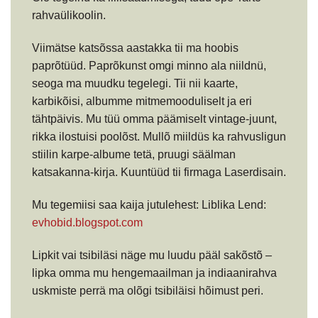
rahvaülikoolin.
Viimätse katsõssa aastakka tii ma hoobis
paprõtüüd. Paprõkunst omgi minno ala niildnü,
seoga ma muudku tegelegi. Tii nii kaarte,
karbikõisi, albumme mitmemooduliselt ja eri
tähtpäivis. Mu tüü omma päämiselt vintage-juunt,
rikka ilostuisi poolõst. Mullõ miildüs ka rahvusligun
stiilin karpe-albume tetä, pruugi säälman
katsakanna-kirja. Kuuntüüd tii firmaga Laserdisain.
Mu tegemiisi saa kaija jutulehest: Liblika Lend:
evhobid.blogspot.com
Lipkit vai tsibiläsi näge mu luudu pääl sakõstõ –
lipka omma mu hengemaailman ja indiaanirahva
uskmiste perrä ma olõgi tsibiläisi hõimust peri.