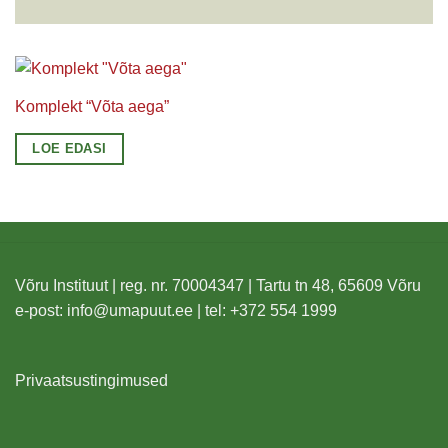
Komplekt “Võta aega”
LOE EDASI
Võru Instituut | reg. nr. 70004347 | Tartu tn 48, 65609 Võru
e-post:
info@umapuut.ee
| tel: +372 554 1999
Privaatsustingimused