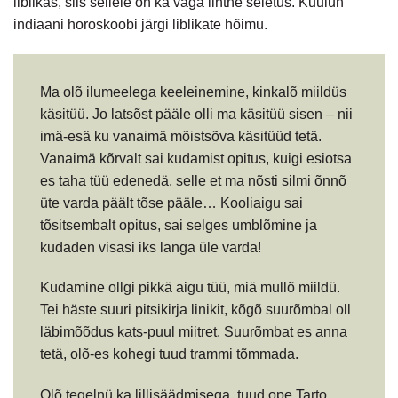
liblikas, siis sellele on ka väga lihtne seletus. Kuulun
indiaani horoskoobi järgi liblikate hõimu.
Ma olõ ilumeelega keeleinemine, kinkalõ miildüs
käsitüü. Jo latsõst pääle olli ma käsitüü sisen – nii
imä-esä ku vanaimä mõistsõva käsitüüd tetä.
Vanaimä kõrvalt sai kudamist opitus, kuigi esiotsa
es taha tüü edenedä, selle et ma nõsti silmi õnnõ
üte varda päält tõse pääle… Kooliaigu sai
tõsitsembalt opitus, sai selges umblõmine ja
kudaden visasi iks langa üle varda!
Kudamine ollgi pikkä aigu tüü, miä mullõ miildü.
Tei häste suuri pitsikirja linikit, kõgõ suurõmbal oll
läbimõõdus kats-puul miitret. Suurõmbat es anna
tetä, olõ-es kohegi tuud trammi tõmmada.
Olõ tegelnü ka lillisäädmisega, tuud ope Tarto