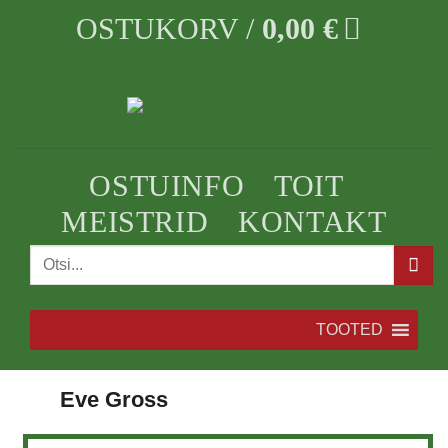
Skip
OSTUKORV /
0,00
€
to
content
OSTUINFO
TOIT
MEISTRID
KONTAKT
Otsi:
TOOTED
Eve Gross