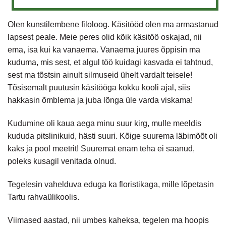
Olen kunstilembene filoloog. Käsitööd olen ma armastanud
lapsest peale. Meie peres olid kõik käsitöö oskajad, nii
ema, isa kui ka vanaema. Vanaema juures õppisin ma
kuduma, mis sest, et algul töö kuidagi kasvada ei tahtnud,
sest ma tõstsin ainult silmuseid ühelt vardalt teisele!
Tõsisemalt puutusin käsitööga kokku kooli ajal, siis
hakkasin õmblema ja juba lõnga üle varda viskama!
Kudumine oli kaua aega minu suur kirg, mulle meeldis
kududa pitslinikuid, hästi suuri. Kõige suurema läbimõõt oli
kaks ja pool meetrit! Suuremat enam teha ei saanud,
poleks kusagil venitada olnud.
Tegelesin vahelduva eduga ka floristikaga, mille lõpetasin
Tartu rahvaülikoolis.
Viimased aastad, nii umbes kaheksa, tegelen ma hoopis