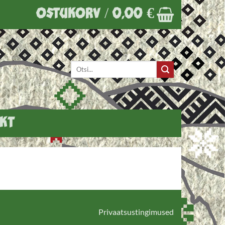
OSTUKORV /
0,00
€
Otsi:
KT
Privaatsustingimused