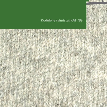
Kodulehe valmistas
KATING