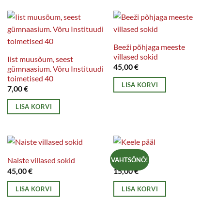
tootel
mitu
on
varianti.
mitu
Valikuid
varianti.
Beeži põhjaga meeste
saab
villased sokid
Valikuid
Iist muusõum, seest
teha
45,00
€
gümnaasium. Võru Instituudi
saab
tootelehel.
toimetised 40
teha
LISA KORVI
7,00
€
tootelehel.
LISA KORVI
Naiste villased sokid
Keele pääl
VAHTSÕNÕ!
45,00
€
15,00
€
LISA KORVI
LISA KORVI