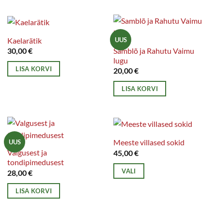
Kaelarätik
UUS
Samblõ ja Rahutu Vaimu
30,00
€
lugu
LISA KORVI
20,00
€
LISA KORVI
Meeste villased sokid
UUS
Valgusest ja
45,00
€
tondipimedusest
VALI
28,00
€
Sellel
LISA KORVI
tootel
on