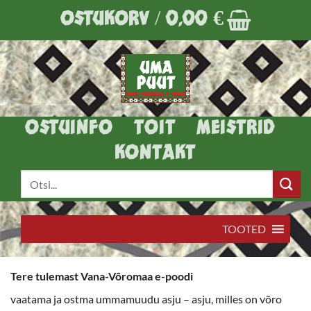
Skip
OSTUKORV /
0,00
€
to
content
OSTUINFO
TOIT
MEISTRID
KONTAKT
Otsi:
TOOTED
Tere tulemast Vana-Võromaa e-poodi
vaatama ja ostma ummamuudu asju – asju, milles on võro