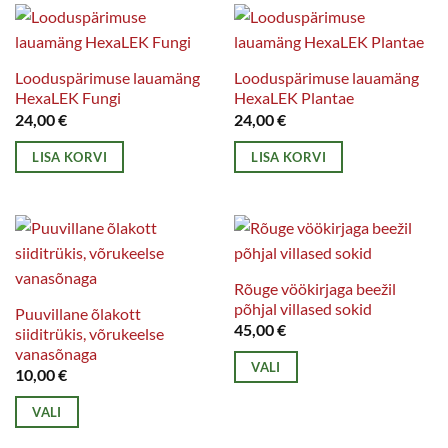
mitu
varianti.
Valikuid
Looduspärimuse lauamäng
Looduspärimuse lauamäng
saab
HexaLEK Fungi
HexaLEK Plantae
teha
24,00
€
24,00
€
tootelehel.
LISA KORVI
LISA KORVI
Rõuge vöökirjaga beežil
põhjal villased sokid
Puuvillane õlakott
45,00
€
siiditrükis, võrukeelse
vanasõnaga
VALI
10,00
€
Sellel
VALI
tootel
Sellel
on